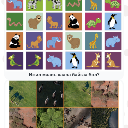
Ижил маань хаана байгаа бол?