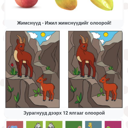
Жимснүүд - Ижил жимснүүдийг олоорой!
Зурагнууд дээрх 12 ялгааг олоорой