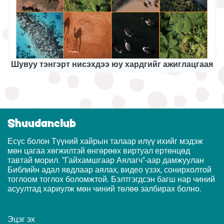
Шувуу тэнгэрт нисэхдээ юу хардгийг ажиглацгаая
Shuudanclub
Есүс болон Түүний хайрын талаар илүү ихийг мэдэж
мөн цагаа хөгжилтэй өнгөрөөх виртуал ертөнцөд
тавтай морил. "Гайхамшгаар Аялагч"-аар дамжуулан
Библийн адал явдлаар аялах, видео үзэх, сонирхолтой
тоглоом тоглох боломжтой. Бэлтгэгдсэн багш нар чиний
асуултад хариулж мөн чиний төлөө залбирах болно.
Эцэг эх