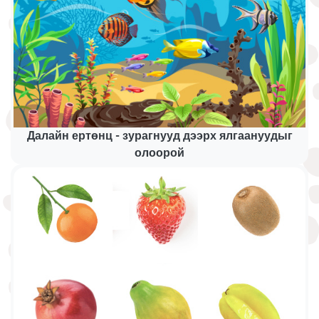
Далайн ертөнц - зурагнууд дээрх ялгаануудыг
олоорой