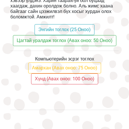
хэвээр үлдэнэ. Харин таарахгүй бол буцаад
хаагдаж, дахин оролдож болно. Аль жимс хаана
байгааг сайн цээжилвэл бүх хосыг хурдан олох
боломжтой. Амжилт!
Энгийн тоглох (25 Оноо)
Цагтай уралдаж тоглох (Авах оноо: 50 Оноо)
Компьютерийн эсрэг тоглох
Амархан (Авах оноо: 75 Оноо)
Хүнд (Авах оноо: 100 Оноо)