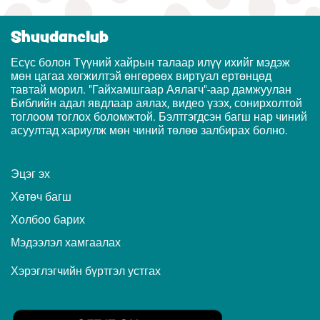
Shuudanclub
Есүс болон Түүний хайрын талаар илүү ихийг мэдэж
мөн цагаа хөгжилтэй өнгөрөөх виртуал ертөнцөд
тавтай морил. "Гайхамшгаар Аялагч"-аар дамжуулан
Библийн адал явдлаар аялах, видео үзэх, сонирхолтой
тоглоом тоглох боломжтой. Бэлтгэгдсэн багш нар чиний
асуултад хариулж мөн чиний төлөө залбирах болно.
Эцэг эх
Хөтөч багш
Холбоо барих
Мэдээлэл хамгаалах
Хэрэглэгчийн бүртгэл устгах