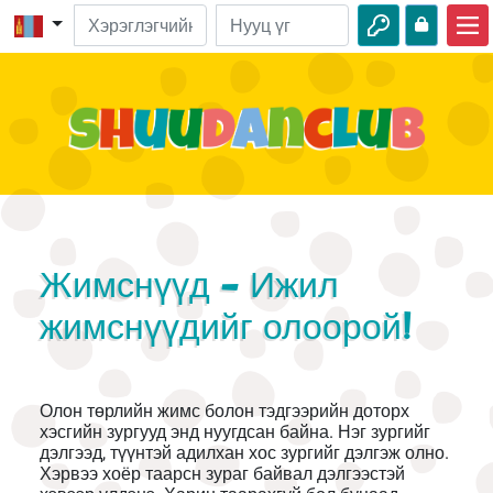
Нүүр хуудас
Библийн адал явдал
Сонсдог ном
Байгаль
Адал явдал
Жимснүүд - Ижил
Хөгжилтэй булан
жимснүүдийг олоорой!
Олон төрлийн жимс болон тэдгээрийн доторх
хэсгийн зургууд энд нуугдсан байна. Нэг зургийг
дэлгээд, түүнтэй адилхан хос зургийг дэлгэж олно.
Хэрвээ хоёр таарсн зураг байвал дэлгээстэй