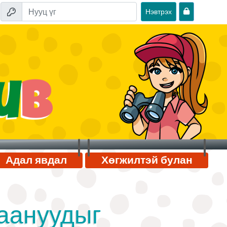
Нэвтрэх
Адал явдал
Хөгжилтэй булан
гаануудыг