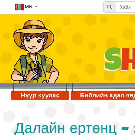
MN
Нүүр хуудас
Библийн адал яв
Далайн ертөнц - 