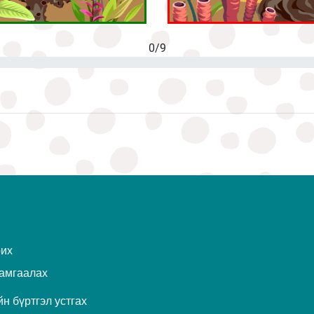
0/9
рих
амгаалах
н бүртгэл устгах