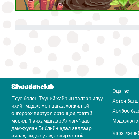
Shuudanclub
Эцэг эх
Есүс болон Түүний хайрын талаар илүү
Хөтөч багш
ихийг мэдэж мөн цагаа хөгжилтэй
Холбоо ба
өнгөрөөх виртуал ертөнцөд тавтай
морил. "Гайхамшгаар Аялагч"-аар
Мэдээлэл х
дамжуулан Библийн адал явдлаар
Хэрэглэгчий
аялах, видео үзэх, сонирхолтой