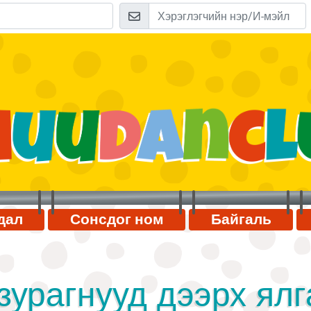
дал
Сонсдог ном
Байгаль
зурагнууд дээрх ял